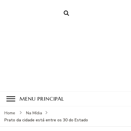
Feichtenberger
Desde 1933
Defumados
MENU PRINCIPAL
Home
Na Mídia
Prato da cidade está entre os 30 do Estado