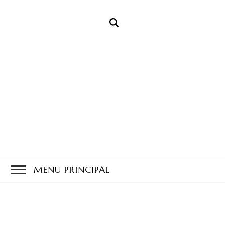
Feichtenberger
Desde 1933
Defumados
MENU PRINCIPAL